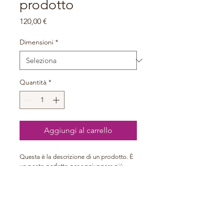
prodotto
Prezzo
120,00 €
Dimensioni
*
Quantità
*
Aggiungi al carrello
Questa è la descrizione di un prodotto. È 
un posto perfetto per aggiungere più 
dettagli sul prodotto, come dimensioni, 
materiali, istruzioni per la manutenzione e 
istruzioni per la pulizia.