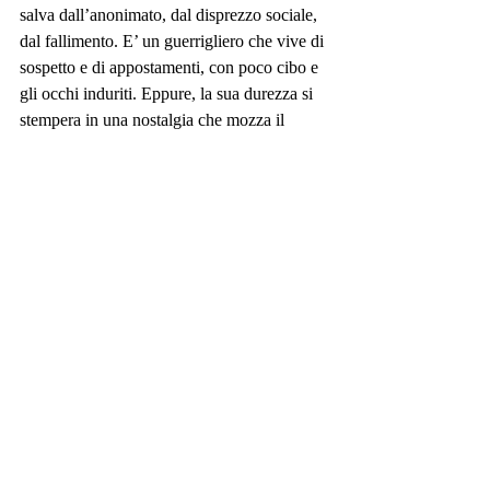
salva dall’anonimato, dal disprezzo sociale, 
dal fallimento. E’ un guerrigliero che vive di 
sospetto e di appostamenti, con poco cibo e 
gli occhi induriti. Eppure, la sua durezza si 
stempera in una nostalgia che mozza il 
respiro quando pensa alla ragazza che era 
stata sua amica, e che ha smarrito tanto 
tempo prima.
#Lepiùfortunate
#JuliannePachico
#librodiracconti
#edizioniSUR
#SUR
#bigsur
#colombia
#racconti
#raccontibrevi
Recensioni