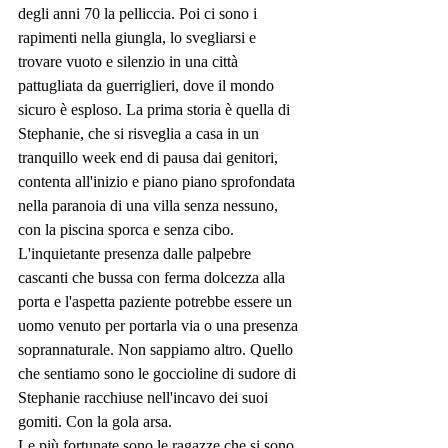
degli anni 70 la pelliccia. Poi ci sono i 
rapimenti nella giungla, lo svegliarsi e 
trovare vuoto e silenzio in una città 
pattugliata da guerriglieri, dove il mondo 
sicuro è esploso. La prima storia è quella di 
Stephanie, che si risveglia a casa in un 
tranquillo week end di pausa dai genitori, 
contenta all'inizio e piano piano sprofondata 
nella paranoia di una villa senza nessuno, 
con la piscina sporca e senza cibo. 
L'inquietante presenza dalle palpebre 
cascanti che bussa con ferma dolcezza alla 
porta e l'aspetta paziente potrebbe essere un 
uomo venuto per portarla via o una presenza 
soprannaturale. Non sappiamo altro. Quello 
che sentiamo sono le goccioline di sudore di 
Stephanie racchiuse nell'incavo dei suoi 
gomiti. Con la gola arsa.
Le più fortunate sono le ragazze che si sono 