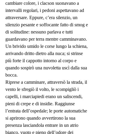
cambiare colore, i clacson suonavano a 
intervalli regolari, i pedoni aspettavano ad 
attraversare. Eppure, c’era silenzio, un 
silenzio pesante e soffocante fatto di smog e 
di solitudine: nessuno parlava e tutti 
guardavano per terra mentre camminavano.
Un brivido umido le corse lungo la schiena, 
arrivando dritto dietro alla nuca; si strinse 
più forte il cappotto intorno al corpo e 
quando sospirò una nuvoletta uscì dalla sua 
bocca.
Riprese a camminare, attraversò la strada, il 
vento le sfregiò il volto, le scompigliò i 
capelli, i marciapiedi erano un saliscendi, 
pieni di crepe e di insidie. Raggiunse 
l’entrata dell’ospedale; le porte automatiche 
si aprirono quando avvertirono la sua 
presenza lasciandola entrare in un atrio 
bianco, vuoto e pieno dell’odore dei 