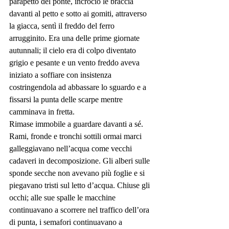
parapetto del ponte, incrociò le braccia 
davanti al petto e sotto ai gomiti, attraverso 
la giacca, sentì il freddo del ferro 
arrugginito. Era una delle prime giornate 
autunnali; il cielo era di colpo diventato 
grigio e pesante e un vento freddo aveva 
iniziato a soffiare con insistenza 
costringendola ad abbassare lo sguardo e a 
fissarsi la punta delle scarpe mentre 
camminava in fretta.
Rimase immobile a guardare davanti a sé. 
Rami, fronde e tronchi sottili ormai marci 
galleggiavano nell’acqua come vecchi 
cadaveri in decomposizione. Gli alberi sulle 
sponde secche non avevano più foglie e si 
piegavano tristi sul letto d’acqua. Chiuse gli 
occhi; alle sue spalle le macchine 
continuavano a scorrere nel traffico dell’ora 
di punta, i semafori continuavano a 