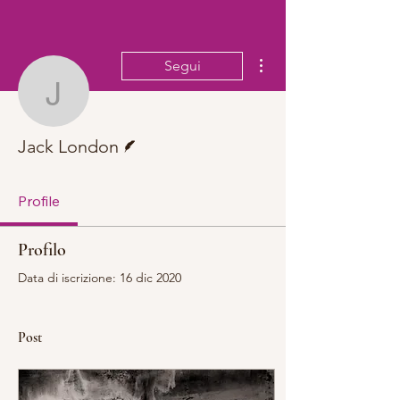
Altre azioni
Segui
Jack London
Redattore
Jack London
Profile
Profilo
Data di iscrizione: 16 dic 2020
Post