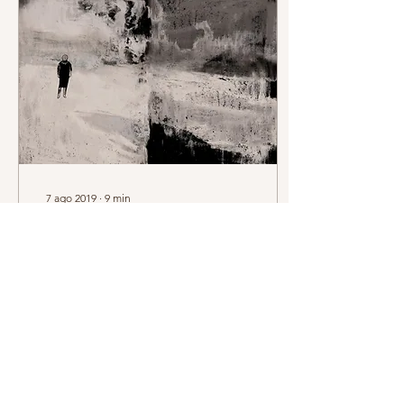
7 ago 2019
∙
9
min
La legge della vita
Di Jack London “"To build
a fire" de Jack London.” di
: Jorge Gonzaléz Il vecchio
Koskoosh ascoltava
avidamente. Benchè la sua
vista...