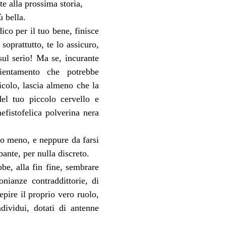
te alla prossima storia, 
 bella.
dico per il tuo bene, finisce 
oprattutto, te lo assicuro, 
sul serio! Ma se, incurante 
rientamento che potrebbe 
icolo, lascia almeno che la 
el tuo piccolo cervello e 
fistofelica polverina nera 
o meno, e neppure da farsi 
ante, per nulla discreto.
e, alla fin fine, sembrare 
nianze contraddittorie, di 
pire il proprio vero ruolo, 
vidui, dotati di antenne 