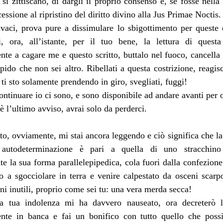
si zittiscano, di dargli il proprio consenso e, se fosse nella 
essione al ripristino del diritto divino alla Jus Primae Noctis.
vaci, prova pure a dissimulare lo sbigottimento per queste e
, ora, all’istante, per il tuo bene, la lettura di quest
e a cagare me e questo scritto, buttalo nel fuoco, cancella il 
upido che non sei altro. Ribellati a questa costrizione, reagisc
 ti sto solamente prendendo in giro, svegliati, fuggi!
ntinuare io ci sono, e sono disponibile ad andare avanti per or
, è l’ultimo avviso, avrai solo da perderci.
o, ovviamente, mi stai ancora leggendo e ciò significa che la t
 autodeterminazione è pari a quella di uno stracchino a
 la sua forma parallelepipedica, cola fuori dalla confezione 
no a sgocciolare in terra e venire calpestato da osceni scar
ini inutili, proprio come sei tu: una vera merda secca!
a tua indolenza mi ha davvero nauseato, ora decreterò la
te in banca e fai un bonifico con tutto quello che possie