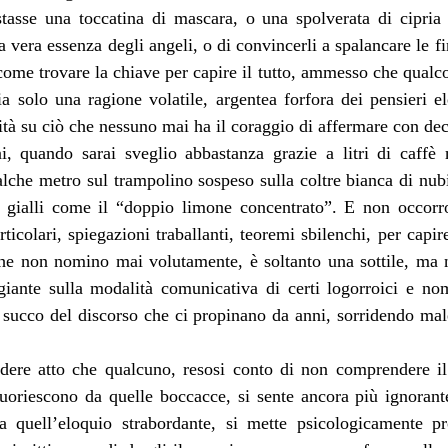
asse una toccatina di mascara, o una spolverata di cipria i
a vera essenza degli angeli, o di convincerli a spalancare le fi
come trovare la chiave per capire il tutto, ammesso che qualc
a solo una ragione volatile, argentea forfora dei pensieri el
ità su ciò che nessuno mai ha il coraggio di affermare con dec
, quando sarai sveglio abbastanza grazie a litri di caffè me
lche metro sul trampolino sospeso sulla coltre bianca di nubi, s
e gialli come il “doppio limone concentrato”. E non occorro
rticolari, spiegazioni traballanti, teoremi sbilenchi, per capir
he non nomino mai volutamente, è soltanto una sottile, ma
ggiante sulla modalità comunicativa di certi logorroici e nom
 succo del discorso che ci propinano da anni, sorridendo male
ndere atto che qualcuno, resosi conto di non comprendere il 
fuoriescono da quelle boccacce, si sente ancora più ignorant
 quell’eloquio strabordante, si mette psicologicamente pr