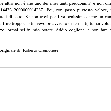
e altro non è che uno dei miei tanti pseudonimi) e non dim
4436 2000000014237. Poi, con passo piuttosto veloce, re
uttati di sotto. Se non trovi ponti va benissimo anche un ca
offrire troppo. Io ti avevo preavvisato di fermarti, tu hai volu
nze, ormai sei in mio potere. Addio coglione, e non fare
 originale di: Roberto Cremonese