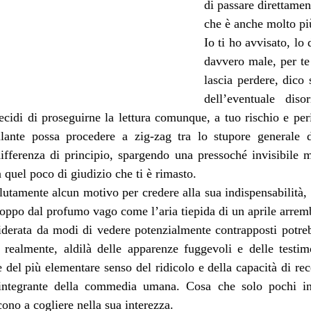
di passare direttamen
che è anche molto più
Io ti ho avvisato, lo 
davvero male, per te s
lascia perdere, dico 
dell’eventuale diso
ecidi di proseguirne la lettura comunque, a tuo rischio e per
ilante possa procedere a zig-zag tra lo stupore generale d
ifferenza di principio, spargendo una pressoché invisibile me
a quel poco di giudizio che ti è rimasto.
utamente alcun motivo per credere alla sua indispensabilità, 
roppo dal profumo vago come l’aria tiepida di un aprile arremb
iderata da modi di vedere potenzialmente contrapposti potrebb
 realmente, aldilà delle apparenze fuggevoli e delle testimo
 del più elementare senso del ridicolo e della capacità di rece
ntegrante della commedia umana. Cosa che solo pochi indi
scono a cogliere nella sua interezza.