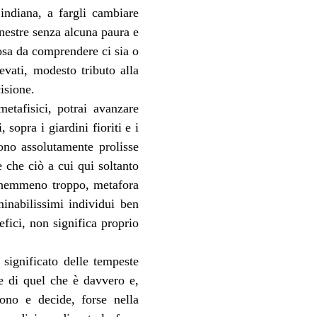
ndiana, a fargli cambiare 
nestre senza alcuna paura e 
osa da comprendere ci sia o 
evati, modesto tributo alla 
isione.
tafisici, potrai avanzare 
opra i giardini fioriti e i 
no assolutamente prolisse 
e che ciò a cui qui soltanto 
 nemmeno troppo, metafora 
inabilissimi individui ben 
fici, non significa proprio 
significato delle tempeste 
e di quel che è davvero e, 
ono e decide, forse nella 