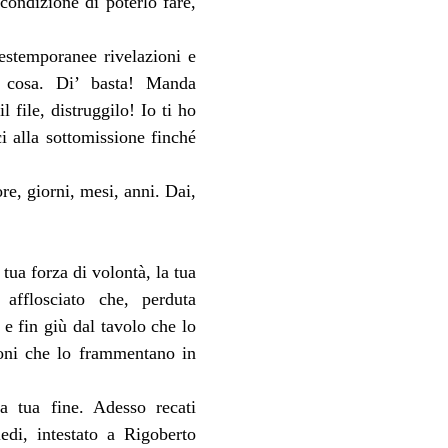
condizione di poterlo fare, 
stemporanee rivelazioni e 
a cosa. Di’ basta! Manda 
file, distruggilo! Io ti ho 
i alla sottomissione finché 
e, giorni, mesi, anni. Dai, 
ua forza di volontà, la tua 
fflosciato che, perduta 
e fin giù dal tavolo che lo 
poni che lo frammentano in 
 tua fine. Adesso recati 
di, intestato a Rigoberto 