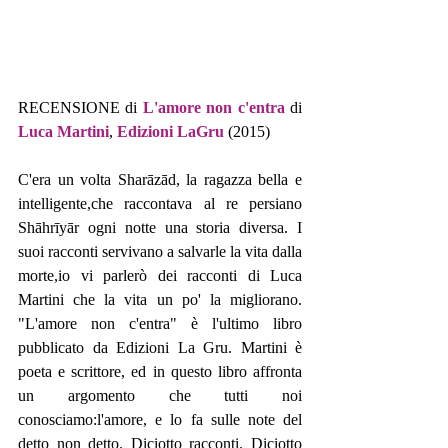
RECENSIONE di 
L'amore non c'entra
 di 
Luca Martini
, 
Edizioni LaGru
 (2015)  
C'era un volta Sharāzād, la ragazza bella e 
intelligente,che raccontava al re persiano 
Shāhrīyār ogni notte una storia diversa. I 
suoi racconti servivano a salvarle la vita dalla 
morte,io vi parlerò dei racconti di Luca 
Martini che la vita un po' la migliorano. 
"L'amore non c'entra" è l'ultimo libro 
pubblicato da Edizioni La Gru. Martini è 
poeta e scrittore, ed in questo libro affronta 
un argomento che tutti noi 
conosciamo:l'amore, e lo fa sulle note del 
detto non detto. Diciotto racconti. Diciotto 