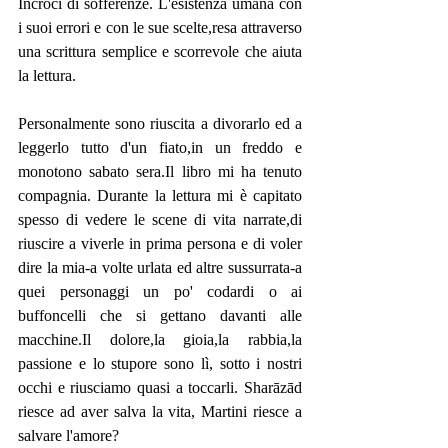
Incroci di sofferenze. L'esistenza umana con 
i suoi errori e con le sue scelte,resa attraverso 
una scrittura semplice e scorrevole che aiuta 
la lettura.
Personalmente sono riuscita a divorarlo ed a 
leggerlo tutto d'un fiato,in un freddo e 
monotono sabato sera.Il libro mi ha tenuto 
compagnia. Durante la lettura mi è capitato 
spesso di vedere le scene di vita narrate,di 
riuscire a viverle in prima persona e di voler 
dire la mia-a volte urlata ed altre sussurrata-a 
quei personaggi un po' codardi o ai 
buffoncelli che si gettano davanti alle 
macchine.Il dolore,la gioia,la rabbia,la 
passione e lo stupore sono lì, sotto i nostri 
occhi e riusciamo quasi a toccarli. Sharāzād 
riesce ad aver salva la vita, Martini riesce a 
salvare l'amore?  