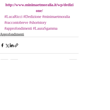
http://www.minimaetmoralia.it/wp/dedizi
one/
#LucaRicci
#Dedizione
#minimaetmoralia
#raccontobreve
#shortstory
#approfondimenti
#LauraSgamma
Approfondimenti
Post correlati
Mostra tutti