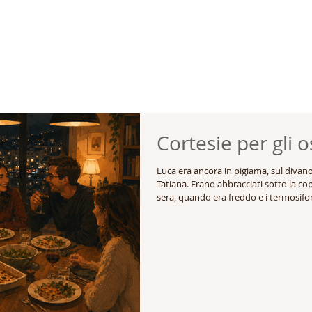
Cortesie per gli o
Luca era ancora in pigiama, sul divan
Tatiana. Erano abbracciati sotto la co
sera, quando era freddo e i termosifon
così da riscaldare per bene la casa prim