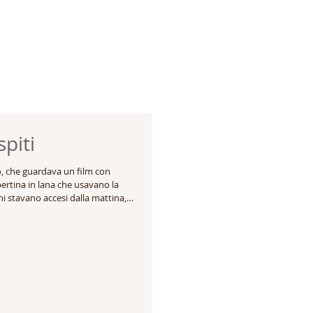
spiti
o, che guardava un film con
pertina in lana che usavano la
i stavano accesi dalla mattina,
a dell’arrivo degli ospiti.