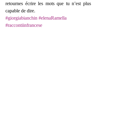
retournes écrire les mots que tu n’est plus 
capable de dire. 
#giorgiabianchin
#elenaRamella
#raccontiinfrancese
Histoires courtes
Post correlati
Mostra tutti