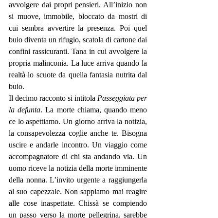
avvolgere dai propri pensieri. All’inizio non 
si muove, immobile, bloccato da mostri di 
cui sembra avvertire la presenza. Poi quel 
buio diventa un rifugio, scatola di cartone dai 
confini rassicuranti. Tana in cui avvolgere la 
propria malinconia. La luce arriva quando la 
realtà lo scuote da quella fantasia nutrita dal 
buio. 
Il decimo racconto si intitola 
Passeggiata per 
la defunta
. La morte chiama, quando meno 
ce lo aspettiamo. Un giorno arriva la notizia, 
la consapevolezza coglie anche te. Bisogna 
uscire e andarle incontro. Un viaggio come 
accompagnatore di chi sta andando via. Un 
uomo riceve la notizia della morte imminente 
della nonna. L’invito urgente a raggiungerla 
al suo capezzale. Non sappiamo mai reagire 
alle cose inaspettate. Chissà se compiendo 
un passo verso la morte pellegrina, sarebbe 