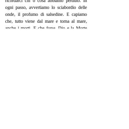
ricordarci chi o cosa abbiamo perduto. In 
ogni passo, avvertiamo lo sciabordio delle 
onde, il profumo di salsedine. E capiamo 
che, tutto viene dal mare e torna al mare, 
anche i morti. E che forse, Dio e la Morte 
sono la stessa cosa. Sono il mare. 
Il diciassettesimo ed ultimo racconto, che 
chiude la raccolta, è 
Madonna verde
. Questa 
storia si discosta dal volume proposto, 
aprendo una finestra sul nostro passato di 
italiani immigranti e immigrati. Il racconto 
abbandona le tinte misteriose e gotiche delle 
storie precedenti, creando un mondo 
nostalgico e doloroso. È la storia di 
Vincenzo Caliddu, che si imbarca come altri 
italiani, siciliani e napoletani, in terza classe, 
verso una terra che promette speranze e 
opportunità. È una nave come tante, dove gli 
immigranti si ammassano smaniosi e 