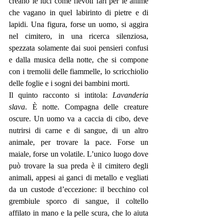
creano le luci come fievoli fari per le anime 
che vagano in quel labirinto di pietre e di 
lapidi. Una figura, forse un uomo, si aggira 
nel cimitero, in una ricerca silenziosa, 
spezzata solamente dai suoi pensieri confusi 
e dalla musica della notte, che si compone 
con i tremolii delle fiammelle, lo scricchiolio 
delle foglie e i sogni dei bambini morti. 
Il quinto racconto si intitola: 
Lavanderia 
slava
. È notte. Compagna delle creature 
oscure. Un uomo va a caccia di cibo, deve 
nutrirsi di carne e di sangue, di un altro 
animale, per trovare la pace. Forse un 
maiale, forse un volatile. L’unico luogo dove 
può trovare la sua preda è il cimitero degli 
animali, appesi ai ganci di metallo e vegliati 
da un custode d’eccezione: il becchino col 
grembiule sporco di sangue, il coltello 
affilato in mano e la pelle scura, che lo aiuta 