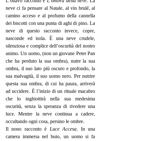
L’ottavo racconto è 
L’ombra della neve
. La 
neve ci fa pensare al Natale, al vin brulé, al 
camino acceso e al profumo della cannella 
dei biscotti con una punta di aghi di pino. La 
neve di questo racconto invece, copre, 
nasconde ed isola. È una neve crudele, 
silenziosa e complice dell’oscurità del nostro 
animo. Un uomo, (non un giovane Peter Pan 
che ha perduto la sua ombra), nutre la sua 
ombra, il suo lato più oscuro e profondo, la 
sua malvagità, il suo uomo nero. Per nutrire 
questa sua ombra, di cui ha paura, arriverà 
ad uccidere. È l’inizio di un rituale macabro 
che lo inghiottirà nella sua medesima 
oscurità, senza la speranza di rivedere una 
luce. Mentre la neve continua a cadere, 
occultando ogni cosa, persino le ombre. 
Il nono racconto è 
Luce Accesa
. In una 
camera immersa nel buio, un uomo si fa 