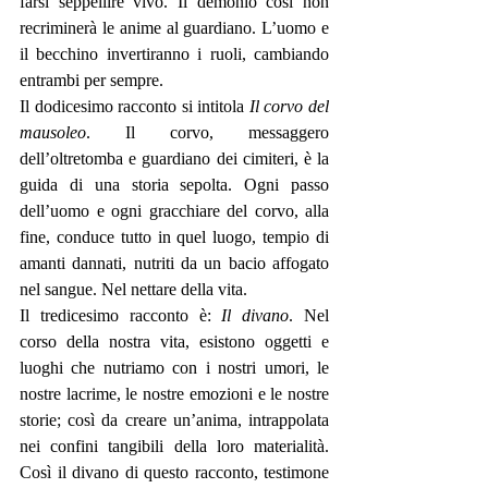
farsi seppellire vivo. Il demonio così non 
recriminerà le anime al guardiano. L’uomo e 
il becchino invertiranno i ruoli, cambiando 
entrambi per sempre. 
Il dodicesimo racconto si intitola 
Il corvo del 
mausoleo
. Il corvo, messaggero 
dell’oltretomba e guardiano dei cimiteri, è la 
guida di una storia sepolta. Ogni passo 
dell’uomo e ogni gracchiare del corvo, alla 
fine, conduce tutto in quel luogo, tempio di 
amanti dannati, nutriti da un bacio affogato 
nel sangue. Nel nettare della vita. 
Il tredicesimo racconto è: 
Il divano
. Nel 
corso della nostra vita, esistono oggetti e 
luoghi che nutriamo con i nostri umori, le 
nostre lacrime, le nostre emozioni e le nostre 
storie; così da creare un’anima, intrappolata 
nei confini tangibili della loro materialità. 
Così il divano di questo racconto, testimone 