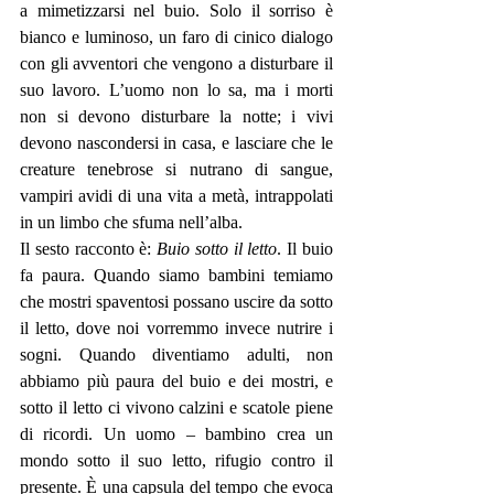
a mimetizzarsi nel buio. Solo il sorriso è 
bianco e luminoso, un faro di cinico dialogo 
con gli avventori che vengono a disturbare il 
suo lavoro. L’uomo non lo sa, ma i morti 
non si devono disturbare la notte; i vivi 
devono nascondersi in casa, e lasciare che le 
creature tenebrose si nutrano di sangue, 
vampiri avidi di una vita a metà, intrappolati 
in un limbo che sfuma nell’alba. 
Il sesto racconto è: 
Buio sotto il letto
. Il buio 
fa paura. Quando siamo bambini temiamo 
che mostri spaventosi possano uscire da sotto 
il letto, dove noi vorremmo invece nutrire i 
sogni. Quando diventiamo adulti, non 
abbiamo più paura del buio e dei mostri, e 
sotto il letto ci vivono calzini e scatole piene 
di ricordi. Un uomo – bambino crea un 
mondo sotto il suo letto, rifugio contro il 
presente. È una capsula del tempo che evoca 