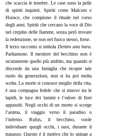
che scaccia le tenebre. Le case sono la pelle 
di spiriti inquieti. Spiriti come Malcom e 
Horace, che compiono il rituale nel corso 
degli anni. Spiriti che cercano la voce di Dio 
nel crepitio delle fiamme, senza però trovare 
la redenzione, se non nel fuoco stesso, forse. 
Il terzo racconto si intitola 
Dentro una bara
. 
Parliamone. Il mestiere del becchino non è 
sicuramente quello più ambito, ma quando si 
discende da una famiglia che ricopre tale 
ruolo da generazioni, non si ha poi molta 
scelta. La morte si conosce meglio della vita, 
è una compagna fedele che si muove tra le 
lapidi, le luce dei lumini e l’odore di fiori 
appassiti. Negli occhi di un morto si scorge 
l’anima, il viaggio verso il paradiso o 
l’inferno. Rufus, il becchino, vuole 
individuare quegli occhi, i suoi, durante il 
trapasso. Questo è il motivo che lo spinge a 