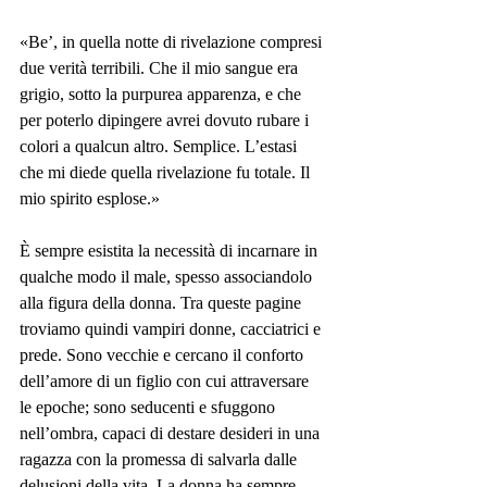
«Be’, in quella notte di rivelazione compresi 
due verità terribili. Che il mio sangue era 
grigio, sotto la purpurea apparenza, e che 
per poterlo dipingere avrei dovuto ru­bare i 
colori a qualcun altro. Semplice. L’estasi 
che mi diede quella rivelazione fu totale. Il 
mio spirito esplose.»
È sempre esistita la necessità di incarnare in 
qualche modo il male, spesso associandolo 
alla figura della donna. Tra queste pagine 
troviamo quindi vampiri donne, cacciatrici e 
prede. Sono vecchie e cercano il conforto 
dell’amore di un figlio con cui attraversare 
le epoche; sono seducenti e sfuggono 
nell’ombra, capaci di destare desideri in una 
ragazza con la promessa di salvarla dalle 
delusioni della vita. La donna ha sempre 