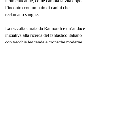
indimenticabile, come cambia la vita dopo 
l’incontro con un paio di canini che 
reclamano sangue.
La raccolta curata da Raimondi è un’audace 
iniziativa alla ricerca del fantastico italiano 
con vecchie leggende e cronache moderne, 
che non ha nulla da invidiare al resto della 
letteratura europea. Mostri, spiriti, vampiri e 
magia non sono mai stati così terribili e allo 
stesso tempo meravigliosi in questi racconti 
che oscillano tra il grottesco e il drammatico. 
Il lettore ha così la possibilità non solo di 
crederci e di avere una buona dose di 
incubi, ma anche di essere provvisto della 
capacità di trovarli e magari, di ucciderli.
Perché in fondo, I Signori della Notte 
vivono ovunque intorno a noi. Sono le 