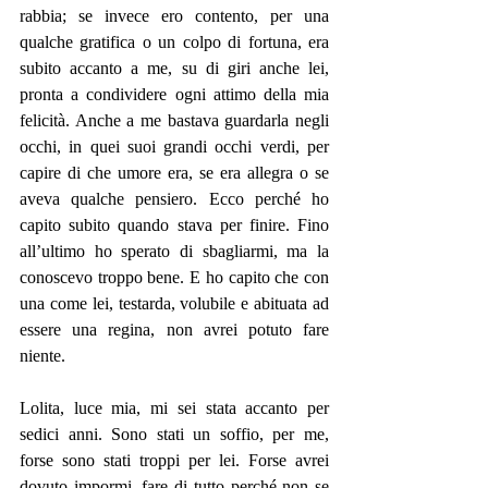
rabbia; se invece ero contento, per una 
qualche gratifica o un colpo di fortuna, era 
subito accanto a me, su di giri anche lei, 
pronta a condividere ogni attimo della mia 
felicità. Anche a me bastava guardarla negli 
occhi, in quei suoi grandi occhi verdi, per 
capire di che umore era, se era allegra o se 
aveva qualche pensiero. Ecco perché ho 
capito subito quando stava per finire. Fino 
all’ultimo ho sperato di sbagliarmi, ma la 
conoscevo troppo bene. E ho capito che con 
una come lei, testarda, volubile e abituata ad 
essere una regina, non avrei potuto fare 
niente.
Lolita, luce mia, mi sei stata accanto per 
sedici anni. Sono stati un soffio, per me, 
forse sono stati troppi per lei. Forse avrei 
dovuto impormi, fare di tutto perché non se 