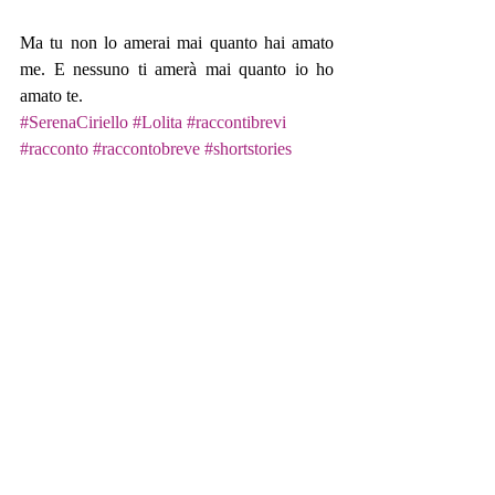
Ma tu non lo amerai mai quanto hai amato 
me. E nessuno ti amerà mai quanto io ho 
amato te.
#SerenaCiriello
#Lolita
#raccontibrevi
#racconto
#raccontobreve
#shortstories
#shortstory
Racconti inediti
Post correlati
Mostra tutti