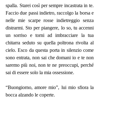
spalla. Starei così per sempre incastrata in te. 
Faccio due passi indietro, raccolgo la borsa e 
nelle mie scarpe rosse indietreggio senza 
distrarmi. Sto per piangere, lo so, tu accenni 
un sorriso e torni ad imbracciare la tua 
chitarra seduto su quella poltrona rivolta al 
cielo. Esco da questa porta in silenzio come 
sono entrata, non sai che domani io e te non 
saremo più noi, non te ne preoccupi, perché 
sai di essere solo la mia ossessione.
“Buongiorno, amore mio”, lui mio sfiora la 
bocca alzando le coperte.
“Grazie” rispondo, con le lacrime agli occhi. 
#giorgiabianchin
#ossessione
#racconto
#raccontobreve
#raccontibrevi
#shortstories