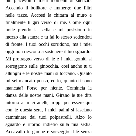
più piacevoli i nostri momenti di silenzio. 
Accendo il bollitore e immergo due filtri 
nelle tazze. Accosti la chitarra al muro e 
finalmente ti giri verso di me. Come ogni 
notte prendo la sedia e mi posiziono in 
mezzo alla stanza e tu fai lo stesso sedendoti 
di fronte. I tuoi occhi sorridono, ma i miei 
oggi non riescono a sostenere il tuo sguardo. 
Mi protraggo verso di te e i miei gomiti si 
sorreggono sulle ginocchia, così anche tu ti 
allunghi e le nostre mani si toccano. Quanto 
mi sei mancato penso, ed io, quanto ti sono 
mancata? Forse per niente. Comincia la 
danza delle nostre mani. Girano le tue dita 
intorno ai miei anelli, troppi per essere qui 
con te questa sera, i miei palmi si lasciano 
camminare dai tuoi polpastrelli. Alzo lo 
sguardo e ritorno indietro sulla mia sedia. 
Accavallo le gambe e sorseggio il tè senza 