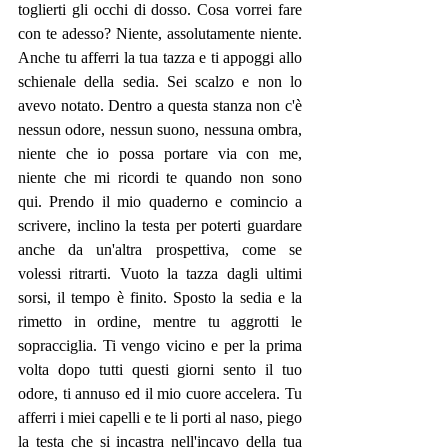
toglierti gli occhi di dosso. Cosa vorrei fare 
con te adesso? Niente, assolutamente niente. 
Anche tu afferri la tua tazza e ti appoggi allo 
schienale della sedia. Sei scalzo e non lo 
avevo notato. Dentro a questa stanza non c'è 
nessun odore, nessun suono, nessuna ombra, 
niente che io possa portare via con me, 
niente che mi ricordi te quando non sono 
qui. Prendo il mio quaderno e comincio a 
scrivere, inclino la testa per poterti guardare 
anche da un'altra prospettiva, come se 
volessi ritrarti. Vuoto la tazza dagli ultimi 
sorsi, il tempo è finito. Sposto la sedia e la 
rimetto in ordine, mentre tu aggrotti le 
sopracciglia. Ti vengo vicino e per la prima 
volta dopo tutti questi giorni sento il tuo 
odore, ti annuso ed il mio cuore accelera. Tu 
afferri i miei capelli e te li porti al naso, piego 
la testa che si incastra nell'incavo della tua 