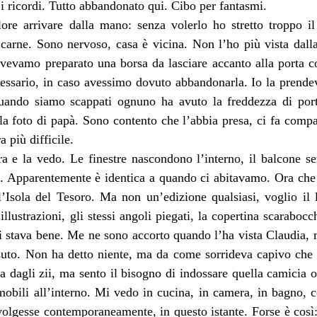
 i ricordi. Tutto abbandonato qui. Cibo per fantasmi.
ore arrivare dalla mano: senza volerlo ho stretto troppo il 
 carne. Sono nervoso, casa è vicina. Non l’ho più vista dal
avevamo preparato una borsa da lasciare accanto alla porta co
cessario, in caso avessimo dovuto abbandonarla. Io la prendev
uando siamo scappati ognuno ha avuto la freddezza di porta
i la foto di papà. Sono contento che l’abbia presa, ci fa compa
 più difficile.
tra e la vedo. Le finestre nascondono l’interno, il balcone s
e. Apparentemente è identica a quando ci abitavamo. Ora che 
l’Isola del Tesoro. Ma non un’edizione qualsiasi, voglio il l
illustrazioni, gli stessi angoli piegati, la copertina scarabocc
 stava bene. Me ne sono accorto quando l’ha vista Claudia, mi
ssuto. Non ha detto niente, ma da come sorrideva capivo che l
ta dagli zii, ma sento il bisogno di indossare quella camicia o
obili all’interno. Mi vedo in cucina, in camera, in bagno, c
volgesse contemporaneamente, in questo istante. Forse è così: