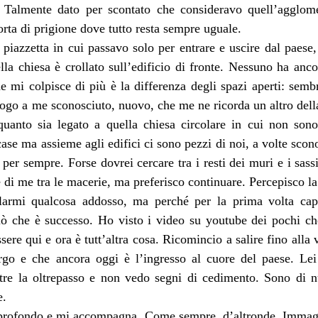
. Talmente dato per scontato che consideravo quell’agglomer
orta di prigione dove tutto resta sempre uguale.
piazzetta in cui passavo solo per entrare e uscire dal paese, 
la chiesa è crollato sull’edificio di fronte. Nessuno ha ancor
e mi colpisce di più è la differenza degli spazi aperti: semb
uogo a me sconosciuto, nuovo, che me ne ricorda un altro dell
quanto sia legato a quella chiesa circolare in cui non sono 
case ma assieme agli edifici ci sono pezzi di noi, a volte scono
per sempre. Forse dovrei cercare tra i resti dei muri e i sassi 
 di me tra le macerie, ma preferisco continuare. Percepisco la 
larmi qualcosa addosso, ma perché per la prima volta capi
iò che è successo. Ho visto i video su youtube dei pochi che 
sere qui e ora è tutt’altra cosa. Ricomincio a salire fino alla 
go e che ancora oggi è l’ingresso al cuore del paese. Lei h
re la oltrepasso e non vedo segni di cedimento. Sono di n
e.
è profondo e mi accompagna. Come sempre, d’altronde. Immagin