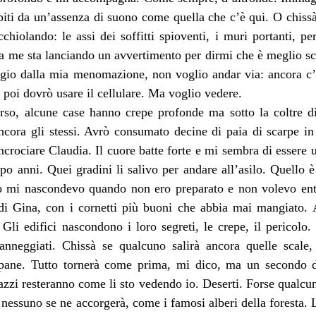
piti da un’assenza di suono come quella che c’è qui. O chissà
icchiolando: le assi dei soffitti spioventi, i muri portanti, pe
a me sta lanciando un avvertimento per dirmi che è meglio sca
gio dalla mia menomazione, non voglio andar via: ancora c’è 
poi dovrò usare il cellulare. Ma voglio vedere.
rso, alcune case hanno crepe profonde ma sotto la coltre di 
cora gli stessi. Avrò consumato decine di paia di scarpe in q
ncrociare Claudia. Il cuore batte forte e mi sembra di essere u
opo anni. Quei gradini li salivo per andare all’asilo. Quello è 
o mi nascondevo quando non ero preparato e non volevo entrar
 di Gina, con i cornetti più buoni che abbia mai mangiato. A
Gli edifici nascondono i loro segreti, le crepe, il pericolo
danneggiati. Chissà se qualcuno salirà ancora quelle scale, 
pane. Tutto tornerà come prima, mi dico, ma un secondo do
lazzi resteranno come li sto vedendo io. Deserti. Forse qualcu
nessuno se ne accorgerà, come i famosi alberi della foresta. La 