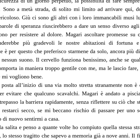
icurezza di un giorno perpetuo, la possibilità di fare sempre
. Sono a metà strada, di solito mi limito ad arrivare qui, do
ericoloso. Giù ci sono gli altri con i loro immancabili musi 
arole di speranza riuscirebbero a dare un senso diverso agli 
gono per resistere al dolore. Magari ascoltare promesse su 
enderebbe più gradevoli le nostre abitazioni di fortuna e 
e è per questo che preferisco starmene da solo, ancora più di
e nessun suono. Il cervello funziona benissimo, anche se qua
omporta in maniera troppo gentile con me, ma le lascio fare, 
e mi vogliono bene.
 posta all’inizio di una via molto stretta stranamente non è 
 per evitare che qualcuno scavalchi. Magari è andato a piscia
trepasso la barriera rapidamente, senza riflettere su ciò che s
i restarci secco, se mi beccano rischio di passare per uno s
o di nuovo sentirmi a casa.
a salita e penso a quante volte ho compiuto quella stessa stra
 lo stesso tragitto che sapevo a memoria già a nove anni. Il fio