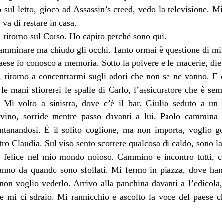
sul letto, gioco ad Assassin’s creed, vedo la televisione. Mi
 va di restare in casa.
 ritorno sul Corso. Ho capito perché sono qui.
amminare ma chiudo gli occhi. Tanto ormai è questione di minu
paese lo conosco a memoria. Sotto la polvere e le macerie, dietr
 ritorno a concentrarmi sugli odori che non se ne vanno. E or
 le mani sfiorerei le spalle di Carlo, l’assicuratore che è semp
. Mi volto a sinistra, dove c’è il bar. Giulio seduto a un 
 vino, sorride mentre passo davanti a lui. Paolo cammina
lontanandosi. È il solito coglione, ma non importa, voglio g
ro Claudia. Sul viso sento scorrere qualcosa di caldo, sono l
 felice nel mio mondo noioso. Cammino e incontro tutti, co
anno da quando sono sfollati. Mi fermo in piazza, dove hann
non voglio vederlo. Arrivo alla panchina davanti a l’edicola,
e mi ci sdraio. Mi rannicchio e ascolto la voce del paese ch