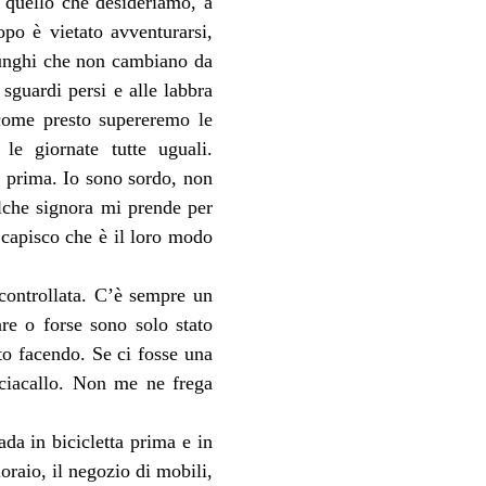
 quello che desideriamo, a 
po è vietato avventurarsi, 
lunghi che non cambiano da 
sguardi persi e alle labbra 
come presto supereremo le 
le giornate tutte uguali. 
 prima. Io sono sordo, non 
lche signora mi prende per 
capisco che è il loro modo 
controllata. C’è sempre un 
re o forse sono solo stato 
to facendo. Se ci fosse una 
ciacallo. Non me ne frega 
da in bicicletta prima e in 
raio, il negozio di mobili, 