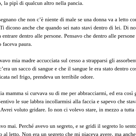
, la pipì di qualcun altro nella pancia.
nsegnano che non c’è niente di male se una donna va a letto con
i dicono anche che quando sei nato stavi dentro di lei. Di no
a entrare dentro alle persone. Pensavo che dentro alle persone
o faceva paura.
vavo mia madre accucciata sul cesso a strapparsi gli assorbent
 c’era un sacco di sangue e che il sangue le era stato dentro c
cata nel frigo, prendeva un terribile odore.
mia mamma si curvava su di me per abbracciarmi, ed era così 
ntivo le sue labbra incollarmisi alla faccia e sapevo che stav
. Avrei voluto gridare. Io non ci volevo stare, in mezzo a tutta
o mai. Perché avevo un segreto, e se gridi il segreto lo sent
to al letto. Non era un segreto che mi piaceva avere, ma anch