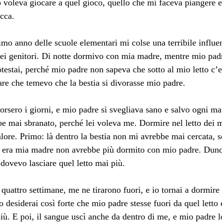
 voleva giocare a quel gioco, quello che mi faceva piangere 
cca.
imo anno delle scuole elementari mi colse una terribile influenz
ei genitori. Di notte dormivo con mia madre, mentre mio padre
otestai, perché mio padre non sapeva che sotto al mio letto c’e
re che temevo che la bestia si divorasse mio padre.
rsero i giorni, e mio padre si svegliava sano e salvo ogni matt
e mai sbranato, perché lei voleva me. Dormire nel letto dei m
lore. Primo: là dentro la bestia non mi avrebbe mai cercata, s
 era mia madre non avrebbe più dormito con mio padre. Dunq
dovevo lasciare quel letto mai più.
quattro settimane, me ne tirarono fuori, e io tornai a dormire
o desiderai così forte che mio padre stesse fuori da quel letto
iù. E poi, il sangue uscì anche da dentro di me, e mio padre 