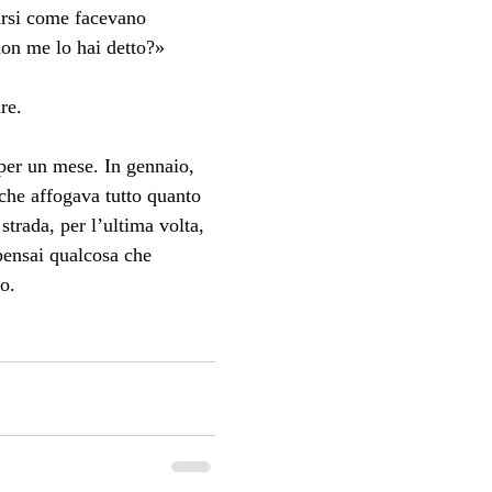
arsi come facevano 
non me lo hai detto?»
re.
per un mese. In gennaio, 
che affogava tutto quanto 
trada, per l’ultima volta, 
pensai qualcosa che 
o.