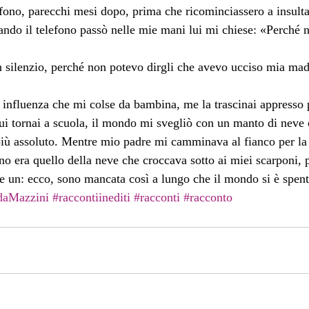
efono, parecchi mesi dopo, prima che ricominciassero a insult
ndo il telefono passò nelle mie mani lui mi chiese: «Perché 
n silenzio, perché non potevo dirgli che avevo ucciso mia mad
 influenza che mi colse da bambina, me la trascinai appresso 
cui tornai a scuola, il mondo mi svegliò con un manto di neve 
più assoluto. Mentre mio padre mi camminava al fianco per la s
no era quello della neve che croccava sotto ai miei scarponi, 
 un: ecco, sono mancata così a lungo che il mondo si è spent
daMazzini
#raccontiinediti
#racconti
#racconto