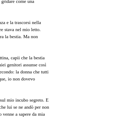
e gridare come una 
a e la trascorsi nella 
 stava nel mio letto. 
ra la bestia. Ma non 
ina, capii che la bestia 
iei genitori assunse così 
econdo: la donna che tutti 
ue, io non dovevo 
 sul mio incubo segreto. E 
 che lui se ne andò per non 
lo venne a sapere da mia 