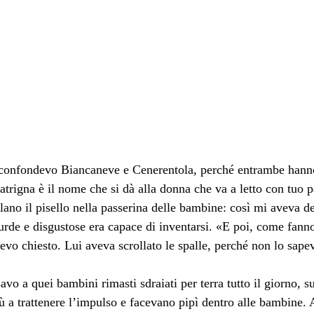
onfondevo Biancaneve e Cenerentola, perché entrambe hanno
atrigna è il nome che si dà alla donna che va a letto con tuo 
filano il pisello nella passerina delle bambine: così mi aveva d
rde e disgustose era capace di inventarsi. «E poi, come fanno
vevo chiesto. Lui aveva scrollato le spalle, perché non lo sape
avo a quei bambini rimasti sdraiati per terra tutto il giorno, 
ù a trattenere l’impulso e facevano pipì dentro alle bambine. A