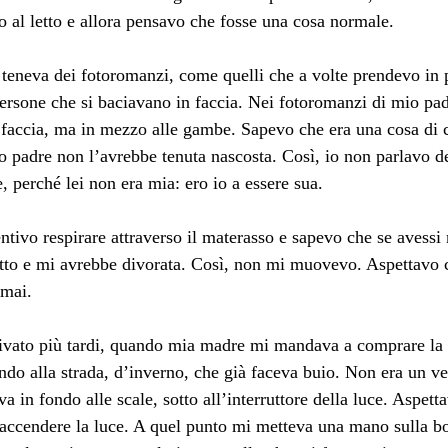
o al letto e allora pensavo che fosse una cosa normale.
teneva dei fotoromanzi, come quelli che a volte prendevo in p
ersone che si baciavano in faccia. Nei fotoromanzi di mio pad
 faccia, ma in mezzo alle gambe. Sapevo che era una cosa di c
o padre non l’avrebbe tenuta nascosta. Così, io non parlavo de
 perché lei non era mia: ero io a essere sua.
entivo respirare attraverso il materasso e sapevo che se avessi
etto e mi avrebbe divorata. Così, non mi muovevo. Aspettavo c
 mai.
ivato più tardi, quando mia madre mi mandava a comprare la c
ndo alla strada, d’inverno, che già faceva buio. Non era un v
a in fondo alle scale, sotto all’interruttore della luce. Aspett
 accendere la luce. A quel punto mi metteva una mano sulla b