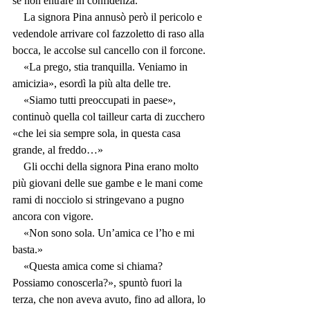
se non entrare in confidenza.
    La signora Pina annusò però il pericolo e 
vedendole arrivare col fazzoletto di raso alla 
bocca, le accolse sul cancello con il forcone.
    «La prego, stia tranquilla. Veniamo in 
amicizia», esordì la più alta delle tre.
    «Siamo tutti preoccupati in paese», 
continuò quella col tailleur carta di zucchero 
«che lei sia sempre sola, in questa casa 
grande, al freddo…»
    Gli occhi della signora Pina erano molto 
più giovani delle sue gambe e le mani come 
rami di nocciolo si stringevano a pugno 
ancora con vigore.
    «Non sono sola. Un’amica ce l’ho e mi 
basta.»
    «Questa amica come si chiama? 
Possiamo conoscerla?», spuntò fuori la 
terza, che non aveva avuto, fino ad allora, lo 