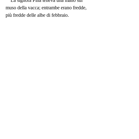
    La signora Pina teneva una mano sul 
muso della vacca; entrambe erano fredde, 
più fredde delle albe di febbraio.
    Né il medico né il veterinario riuscirono a 
stabilire chi delle due fosse morta per prima.
#Amicamia
#FrancescaZanette
#shortsstories
#shortstory
#stories
#story
#raccontibrevi
#narrativabreve
#racconti
#racconto
Racconti inediti
Post correlati
Mostra tutti