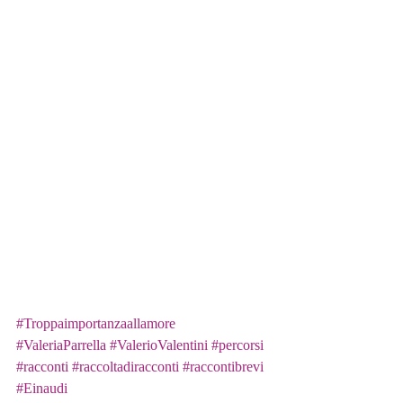
#Troppaimportanzaallamore
#ValeriaParrella
#ValerioValentini
#percorsi
#racconti
#raccoltadiracconti
#raccontibrevi
#Einaudi