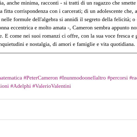
ria, anche minima, racconti - si tratti di un ragazzo che smette
na fitta corrispondenza con i carcerati; di un adolescente che, a
nelle formule dell'algebra si annidi il segreto della felicità; o
onna eccentrica e molto amata -, Cameron sembra appunto non 
ie. E come nei suoi romanzi ci offre, con la sua voce fresca e g
nquietudini e nostalgia, di amori e famiglie e vita quotidiana.
atematica
#PeterCameron
#Inunmodoonellaltro
#percorsi
#ra
ioni
#Adelphi
#ValerioValentini