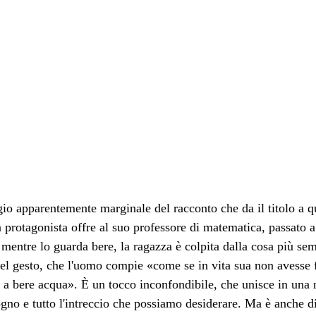
io apparentemente marginale del racconto che da il titolo a qu
la protagonista offre al suo professore di matematica, passato a
 mentre lo guarda bere, la ragazza è colpita dalla cosa più semp
el gesto, che l'uomo compie «come se in vita sua non avesse fa
a bere acqua». È un tocco inconfondibile, che unisce in una ri
no e tutto l'intreccio che possiamo desiderare. Ma è anche d