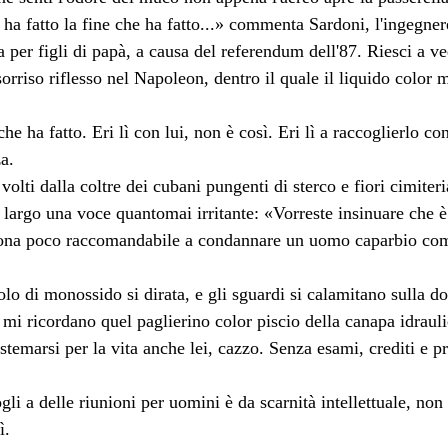
ha fatto la fine che ha fatto...» commenta Sardoni, l'ingegner
a per figli di papà, a causa del referendum dell'87. Riesci a ve
 sorriso riflesso nel Napoleon, dentro il quale il liquido color
he ha fatto. Eri lì con lui, non è così. Eri lì a raccoglierlo co
a.
 volti dalla coltre dei cubani pungenti di sterco e fiori cimiteri
a largo una voce quantomai irritante: «Vorreste insinuare che è
ona poco raccomandabile a condannare un uomo caparbio come 
lo di monossido si dirata, e gli sguardi si calamitano sulla d
i mi ricordano quel paglierino color piscio della canapa idraul
istemarsi per la vita anche lei, cazzo. Senza esami, crediti e pr
gli a delle riunioni per uomini è da scarnità intellettuale, non
ì.