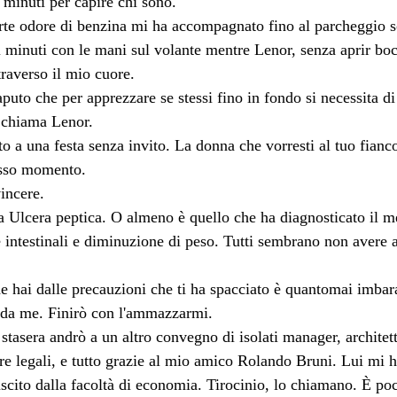
 minuti per capire chi sono.
rte odore di benzina mi ha accompagnato fino al parcheggio sot
 minuti con le mani sul volante mentre Lenor, senza aprir bocc
traverso il mio cuore.
uto che per apprezzare se stessi fino in fondo si necessita di
 chiama Lenor.
to a una festa senza invito. La donna che vorresti al tuo fianco
tesso momento.
incere.
 Ulcera peptica. O almeno è quello che ha diagnosticato il me
te intestinali e diminuzione di peso. Tutti sembrano non avere 
he hai dalle precauzioni che ti ha spacciato è quantomai imbar
 da me. Finirò con l'ammazzarmi.
stasera andrò a un altro convegno di isolati manager, architett
re legali, e tutto grazie al mio amico Rolando Bruni. Lui mi ha
cito dalla facoltà di economia. Tirocinio, lo chiamano. È po