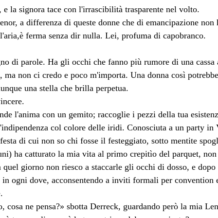
, e la signora tace con l'irrascibilità trasparente nel volto.
Lenor, a differenza di queste donne che di emancipazione n
e l'aria,è ferma senza dir nulla. Lei, profuma di capobranco.
no di parole. Ha gli occhi che fanno più rumore di una cassa
ei, ma non ci credo e poco m'importa. Una donna così potrebb
nque una stella che brilla perpetua.
incere.
nde l'anima con un gemito; raccoglie i pezzi della tua esisten
l'indipendenza col colore delle iridi. Conosciuta a un party 
esta di cui non so chi fosse il festeggiato, sotto mentite spogli
uni) ha catturato la mia vita al primo crepitìo del parquet, no
a quel giorno non riesco a staccarle gli occhi di dosso, e dopo 
in ogni dove, acconsentendo a inviti formali per convention e
.
o, cosa ne pensa?» sbotta Derreck, guardando però la mia Len