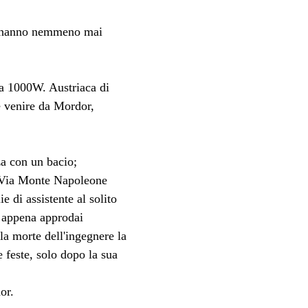
on hanno nemmeno mai 
 a 1000W. Austriaca di 
e venire da Mordor, 
za con un bacio; 
in Via Monte Napoleone 
e di assistente al solito 
n appena approdai 
la morte dell'ingegnere la 
 feste, solo dopo la sua 
or.