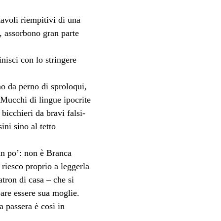
tavoli riempitivi di una 
e, assorbono gran parte 
nisci con lo stringere 
o da perno di sproloqui, 
 Mucchi di lingue ipocrite 
icchieri da bravi falsi-
ni sino al tetto 
n po’: non è Branca 
 riesco proprio a leggerla 
tron di casa – che si 
pare essere sua moglie. 
 passera è così in 
.