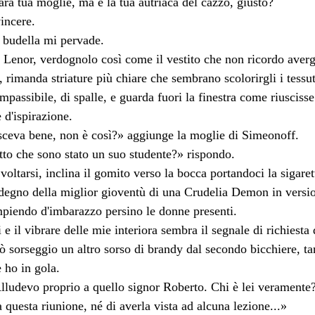
rà tua moglie, ma è la tua autriaca del cazzo, giusto?
incere.
e budella mi pervade.
i Lenor, verdognolo così come il vestito che non ricordo avergl
 rimanda striature più chiare che sembrano scolorirgli i tessuti
mpassibile, di spalle, e guarda fuori la finestra come riuscisse
 d'ispirazione.
sceva bene, non è così?» aggiunge la moglie di Simeonoff.
tto che sono stato un suo studente?» rispondo.
voltarsi, inclina il gomito verso la bocca portandoci la sigare
degno della miglior gioventù di una Crudelia Demon in version
mpiendo d'imbarazzo persino le donne presenti.
e il vibrare delle mie interiora sembra il segnale di richiesta d
ò sorseggio un altro sorso di brandy dal secondo bicchiere, ta
 ho in gola.
Alludevo proprio a quello signor Roberto. Chi è lei veramente
a questa riunione, né di averla vista ad alcuna lezione...»