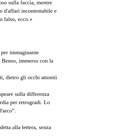
so sulla faccia, mentre 
 d'affari incontentabile e 
so falso, ecco.»
ce per immaginarne 
lo Benso, immerso con la 
, dietro gli occhi attoniti 
peare sulla differenza 
dia per retrogradi. Lo 
d'arco”.
tta alla lettera, senza 