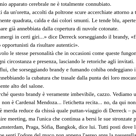
mio apparato cerebrale ne è totalmente connubiato.
i da un'oretta, accolti da poltrone scure accerchiate attorno a 
mente quadrata, calda e dai colori smunti. Le tende blu, apert
nare già annebbiata dalla copertura di nuvole cotonate.
ergi in certi giri...» dice Derreck sorseggiando il brandy, «fi
o opportunisti da risultare autentici».
volo le stesse personalità che in occasioni come queste fungon
ni circostanza e presenza, lasciando le retoriche agli invitati.
flui, che sorseggiando brandy e fumando cohiba ondeggiano i b
annebbiando la cubatura che trasale dalla punta dei loro mocassi
ente alto del salone.
erché questo brandy è veramente imbevibile, cazzo. Vediamo u
. non è Cardenal Mendoza... l'etichetta recita... no, da qui non
è merda reduce da chissà quale puttan-viaggio di Derreck – pa
nire meeting, ma l'unica che continua a bersi le sue stronzate 
msterdam, Praga, Sòfia, Bangkok, dice lui. Tutti posti dove la
ne senti l'odore del muco non appena l'aereo apre la passerella