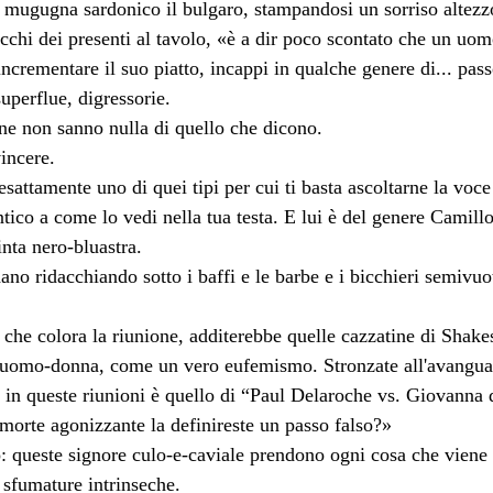
 mugugna sardonico il bulgaro, stampandosi un sorriso altezzo
occhi dei presenti al tavolo, «è a dir poco scontato che un uomo
'incrementare il suo piatto, incappi in qualche genere di... pas
uperflue, digressorie.
ne non sanno nulla di quello che dicono.
incere.
sattamente uno di quei tipi per cui ti basta ascoltarne la vo
entico a come lo vedi nella tua testa. E lui è del genere Camil
inta nero-bluastra.
dano ridacchiando sotto i baffi e le barbe e i bicchieri semivuoti
che colora la riunione, additerebbe quelle cazzatine di Shakes
a uomo-donna, come un vero eufemismo. Stronzate all'avanguar
e in queste riunioni è quello di “Paul Delaroche vs. Giovanna 
morte agonizzante la definireste un passo falso?»
: queste signore culo-e-caviale prendono ogni cosa che viene de
 sfumature intrinseche.