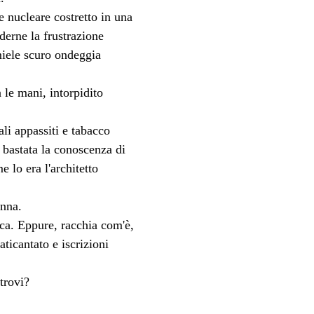
e nucleare costretto in una 
derne la frustrazione 
 miele scuro ondeggia 
n le mani, intorpidito 
ali appassiti e tabacco 
 bastata la conoscenza di 
lo era l'architetto 
onna.
ica. Eppure, racchia com'è, 
aticantato e iscrizioni 
 trovi?