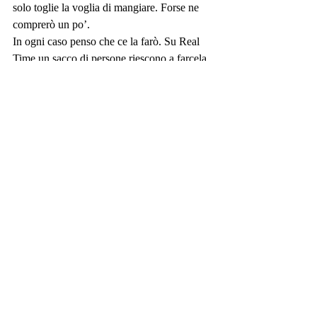
solo toglie la voglia di mangiare. Forse ne 
comprerò un po’.
In ogni caso penso che ce la farò. Su Real 
Time un sacco di persone riescono a farcela, 
perché io non dovrei?
Cosa può esserci di meglio che raggiungere 
la perfezione? Migliorarsi a tal punto da 
essere privi di difetti. Forse è 
irraggiungibile, lo so, ma vale la pena 
tentare.
Quando vedo certe foto su Instagram sento 
un brivido sulla schiena. Sento anche ansia. 
Terrore quasi. Mi sento eccitata.
È la paura di non farcela. L’invidia. È il 
desiderio totale per qualcosa che appare 
assoluto.
Quelle ragazze sono idoli, angeli. Sono dee.
Farò di tutto, userò tutta la mia forza di 
volontà e il mio autocontrollo per diventare 