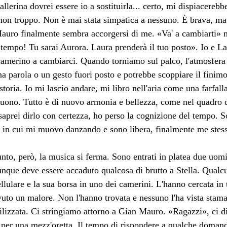
allerina dovrei essere io a sostituirla... certo, mi dispiacerebbe
 non troppo. Non è mai stata simpatica a nessuno. È brava, ma
Mauro finalmente sembra accorgersi di me. «Va' a cambiarti»
 tempo! Tu sarai Aurora. Laura prenderà il tuo posto». Io e Lau
amerino a cambiarci. Quando torniamo sul palco, l'atmosfera è t
Una parola o un gesto fuori posto e potrebbe scoppiare il finim
 storia. Io mi lascio andare, mi libro nell'aria come una farfall
 suono. Tutto è di nuovo armonia e bellezza, come nel quadro 
saprei dirlo con certezza, ho perso la cognizione del tempo. S
o in cui mi muovo danzando e sono libera, finalmente me stes
nto, però, la musica si ferma. Sono entrati in platea due uomin
Dunque deve essere accaduto qualcosa di brutto a Stella. Qua
cellulare e la sua borsa in uno dei camerini. L'hanno cercata in 
uto un malore. Non l'hanno trovata e nessuno l'ha vista stamat
tilizzata. Ci stringiamo attorno a Gian Mauro. «Ragazzi», ci
per una mezz'oretta. Il tempo di rispondere a qualche domanda