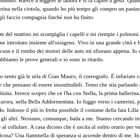
ntento. Riesce a leggere le labbra e si fa capire a gesti. Qua
tina nella ciotola, quando ho più tempo gli compro un panino
 gli faccio compagnia finché non ha finito.
nte del mattino mi scompiglia i capelli e mi riempie i polmoni
e introitato insieme all'ossigeno. Vivo in una grande città e 
acson e il rombo dei motori delle auto mi sfiorano appena. Io c
abbiamo le prove generali e io sono in ritardo.
 sento già le urla di Gian Mauro, il coreografo. È infuriato co
 che pensano di essere insostituibili. Temo che stia parlando 
tituita. Invece scopro che ce l'ha con Stella, la prima ballerina.
urora, nella Bella Addormentata. Io fuggo verso i camerini, 
do. Indosso il più in fretta possibile il costume della fata Lilla
 gli altri. Nessuno, comunque, bada a me. Stanno cercando inva
al cellulare. A casa dicono che è uscita al solito orario per ve
lcosa? Una fiammella di speranza si accende dentro di me. In 