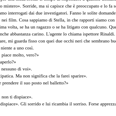
o mistero». Sorride, ma si capisce che è preoccupato e lo fa 
mo interrogati dai due investigatori. Fanno le solite domande d
nei film. Cosa sappiamo di Stella, in che rapporti siamo con 
ltima volta, se ha un ragazzo o se ha litigato con qualcuno. Que
nche abbastanza carino. L'agente lo chiama ispettore Rinaldi.
are, mi guarda fisso con quei due occhi neri che sembrano buc
niente a uno così.
i piace molto, vero?»
aperlo?»
 nessuno di voi».
ntipatica. Ma non significa che la farei sparire».
prendere il suo posto nel balletto?»
 non ti dispiace».
ispiace». Gli sorrido e lui ricambia il sorriso. Forse apprezza