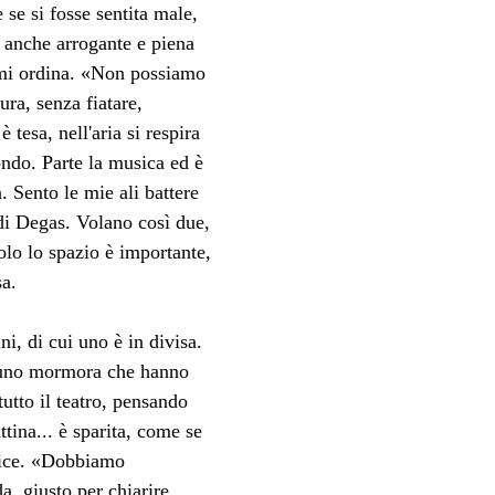
 se si fosse sentita male, 
 anche arrogante e piena 
 mi ordina. «Non possiamo 
ra, senza fiatare, 
esa, nell'aria si respira 
ondo. Parte la musica ed è 
a. Sento le mie ali battere 
di Degas. Volano così due, 
olo lo spazio è importante, 
sa.
i, di cui uno è in divisa. 
lcuno mormora che hanno 
tutto il teatro, pensando 
tina... è sparita, come se 
 dice. «Dobbiamo 
, giusto per chiarire 