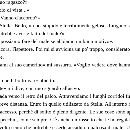
suo ragazzo?»
lo di vista...»
 Vanno d'accordo?»
 Stella. Bello, un po' stupido e terribilmente geloso. Litigano 
otrebbe averle fatto del male?»
i possiamo fare del male se abbiamo un buon motivo».
cora, l'ispettore. Poi mi si avvicina un po' troppo, considerato
e.
i al suo camerino» mi sussurra. «Voglio vedere dove hanno t
che li ho trovati» obietto.
te» mi dice, con uno sguardo allusivo.
rada verso il retro del palco. Attraversiamo i lunghi corridoi f
eve distanza. Entro in quello utilizzato da Stella. All'intern
l'accesso, perché di solito è pieno di gente. Le sue cose sono a
specchio, come sempre. C'è anche un rossetto che le ho regala
volta sento che potrebbe esserle accaduto qualcosa di male. U