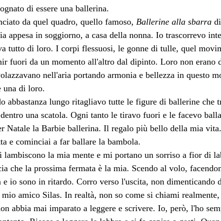
ognato di essere una ballerina.
nciato da quel quadro, quello famoso, 
Ballerine alla sbarra
 d
ia appesa in soggiorno, a casa della nonna. Io trascorrevo int
a tutto di loro. I corpi flessuosi, le gonne di tulle, quel mov
r fuori da un momento all'altro dal dipinto. Loro non erano d
volazzavano nell'aria portando armonia e bellezza in questo mo
 una di loro.
o abbastanza lungo ritagliavo tutte le figure di ballerine che t
dentro una scatola. Ogni tanto le tiravo fuori e le facevo ball
r Natale la Barbie ballerina. Il regalo più bello della mia vita
itta e cominciai a far ballare la bambola.
i lambiscono la mia mente e mi portano un sorriso a fior di la
a che la prossima fermata è la mia. Scendo al volo, facendomi
a e io sono in ritardo. Corro verso l'uscita, non dimenticando 
 mio amico Silas. In realtà, non so come si chiami realmente,
on abbia mai imparato a leggere e scrivere. Io, però, l'ho sem