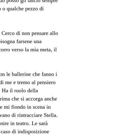
ndo posso gli lascio sempre 
 o qualche pezzo di 
. Cerco di non pensare allo 
bisogna farsene una 
orro verso la mia meta, il 
n le ballerine che fanno i 
di me e tremo al pensiero 
 Ha il ruolo della 
prima che si accorga anche 
 e mi fiondo in scena in 
no di rintracciare Stella. 
nire in teatro. Le sarà 
caso di indisposizione 