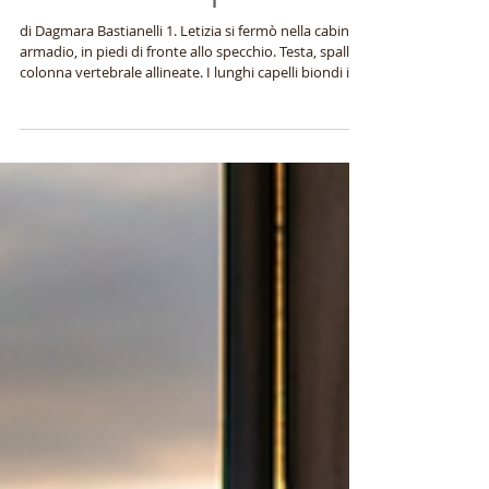
Una luce sempre accesa
di Dagmara Bastianelli 1. Letizia si fermò nella cabina
armadio, in piedi di fronte allo specchio. Testa, spalle e
colonna vertebrale allineate. I lunghi capelli biondi in
ordine. Il corpo nudo modellato dagli allenamenti
quotidiani e dalla dieta che si era imposta per
competere con i corpi delle colleghe più giovani.
Nonostante il portamento impeccabile e il nome che
sembrava promettere gioia, faticò a riconoscersi. Lo
sguardo era spento e, da un angolo dell’occhio destro,