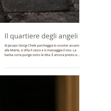
Il quartiere degli angeli
di Jacopo Giorgi Cheik parcheggia lo scooter accanto
alla Mairie, si sfila il casco e si massaggia il viso. La
barba corta punge sotto le dita. È ancora presto e
l’aria fredda del mattino non sa proprio di benvenuto.
Poco male: si scalderà camminando. Risalirà le
stradine del quartiere fino alla Place des Treize
Cantons, per attraversare i suoi odori e ascoltare i
rumori della strada che si sveglia. Forse incontrerà
qualche vecchia scritta sui muri, una di quelle che lui e